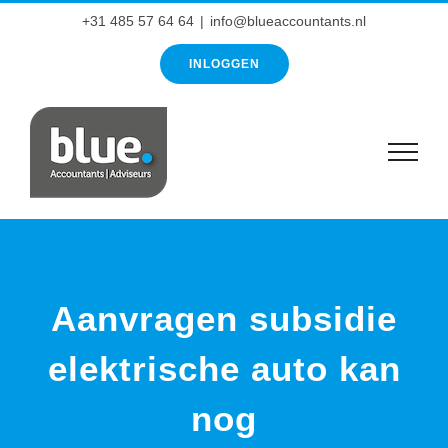
Ga
+31 485 57 64 64
|
info@blueaccountants.nl
naar
INLOGGEN
inhoud
Aanvragen subsidie
elektrische auto kan
nog