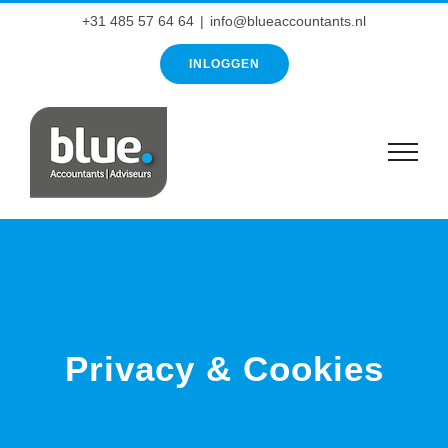
Ga
+31 485 57 64 64
|
info@blueaccountants.nl
naar
INLOGGEN
inhoud
Privacy & Cookies