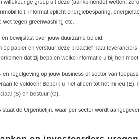
en willekeurige greep uit deze (aankomende) wetten: ze
obiliteit, informatieplicht energiebesparing, energiela
e wet tegen greenwashing etc.
a en bewijslast over jouw duurzame beleid,
ten op papier en verstuur deze proactief naar leverancier
oorkomen dat zij bepalen welke informatie u bij hen moe
en regelgeving op jouw business of sector van toepassi
n te voldoen! Beperk u niet alleen tot het milieu (E), 
ciaal (S) en bestuur (G).
 staat de Urgentielijn, waar per sector wordt aangegev
Banken en investeerders vrage