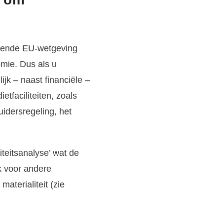
ldende EU-wetgeving
mie. Dus als u
ijk – naast financiële –
etfaciliteiten, zoals
uidersregeling, het
teitsanalyse’ wat de
ok voor andere
terialiteit (zie