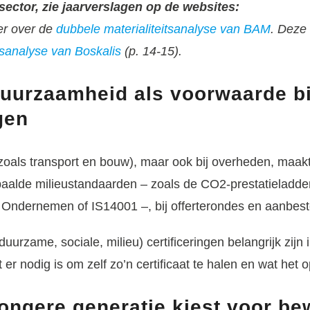
ector, zie jaarverslagen op de websites:
er over de
dubbele materialiteitsanalyse van BAM
. Deze 
tsanalyse van Boskalis
(p. 14-15).
Duurzaamheid als voorwaarde bij
gen
zoals transport en bouw), maar ook bij overheden, maak
paalde milieustandaarden – zoals de CO2-prestatieladde
l Ondernemen of IS14001 –, bij offerterondes en aanbes
uurzame, sociale, milieu) certificeringen belangrijk zijn 
 er nodig is om zelf zo’n certificaat te halen en wat het o
Jongere generatie kiest voor be