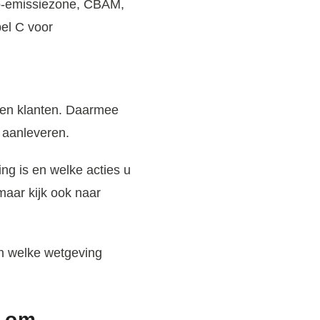
ro-emissiezone, CBAM,
bel C voor
s en klanten. Daarmee
t aanleveren.
ng is en welke acties u
maar kijk ook naar
en welke wetgeving
n om