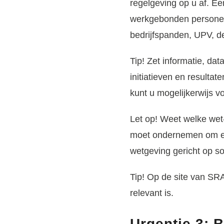
regelgeving op u af. E
werkgebonden personenm
bedrijfspanden, UPV, d
Tip!
Zet informatie, dat
initiatieven en resulta
kunt u mogelijkerwijs v
Let op!
Weet welke wet- 
moet ondernemen om eraa
wetgeving gericht op so
Tip!
Op de site van SRA
relevant is.
Urgentie 3: 