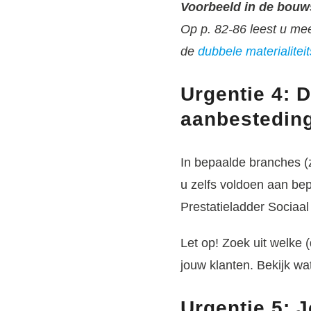
Voorbeeld in de bouws
Op p. 82-86 leest u me
de
dubbele materialitei
Urgentie 4: 
aanbestedin
In bepaalde branches (
u zelfs voldoen aan be
Prestatieladder Sociaa
Let op!
Zoek uit welke (d
jouw klanten. Bekijk wat
Urgentie 5: 