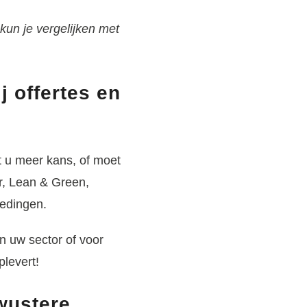
kun je vergelijken met
 offertes en
t u meer kans, of moet
r, Lean & Green,
tedingen.
in uw sector of voor
plevert!
wustere