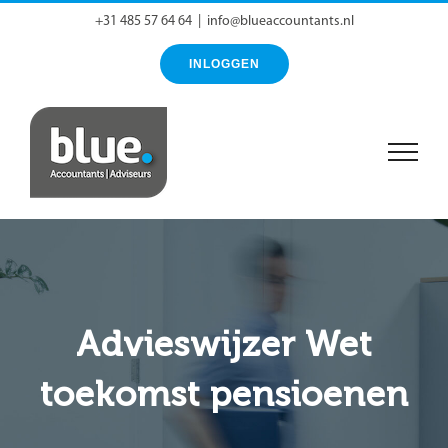
Ga
+31 485 57 64 64
|
info@blueaccountants.nl
naar
INLOGGEN
inhoud
Advieswijzer Wet
toekomst pensioenen