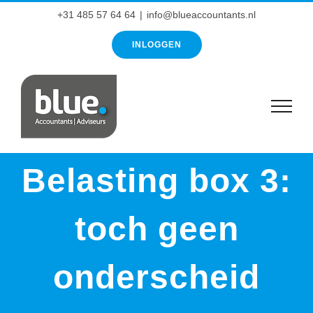
Ga
+31 485 57 64 64
|
info@blueaccountants.nl
naar
INLOGGEN
inhoud
Belasting box 3:
toch geen
onderscheid