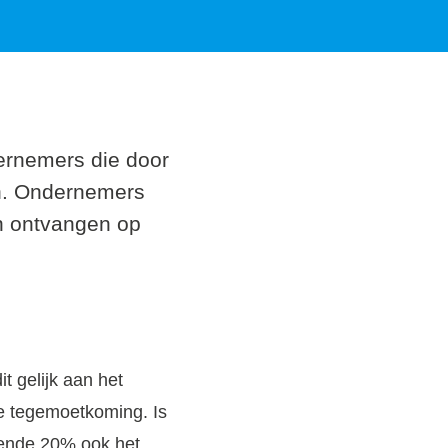
ernemers die door
n. Ondernemers
en ontvangen op
t gelijk aan het
e tegemoetkoming. Is
rende 20% ook het