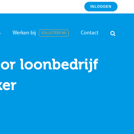
INLOGGEN
s
Werken bij
Contact
SOLLICITEER NU
or loonbedrijf
ker