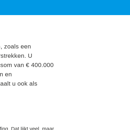
n, zoals een
rstrekken. U
oonsom van € 400.000
en en
aalt u ook als
ng. Dat lijkt veel, maar