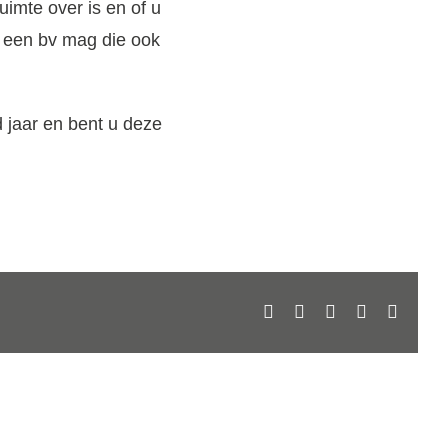
ruimte over is en of u
n een bv mag die ook
d jaar en bent u deze
Facebook
X
LinkedIn
WhatsApp
E-
mail