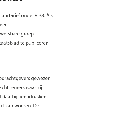
urtarief onder € 38. Als
 een
kwetsbare groep
taatsblad te publiceren.
 opdrachtgevers gewezen
achtnemers waar zij
l daarbij benadrukken
rkt kan worden. De