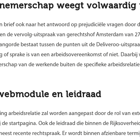
rnemerschap weegt volwaardig
zijn brief ook naar het antwoord op prejudiciële vragen door
 en de vervolg-uitspraak van gerechtshof Amsterdam van 27 
rangorde bestaat tussen de punten uit de Deliveroo-uitspr
 of sprake is van een arbeidsovereenkomst of niet. Daarbij
chap van de werkende buiten de specifieke arbeidsrelatie 
 webmodule en leidraad
g arbeidsrelatie zal worden aangepast door de rol van e
j de startpagina. Ook de leidraad die binnen de Rijksoverhe
meest recente rechtspraak. Er wordt binnen afzienbare term