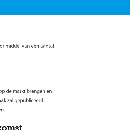
oor middel van een aantal
t op de markt brengen en
aak zal gepubliceerd
en.
komst