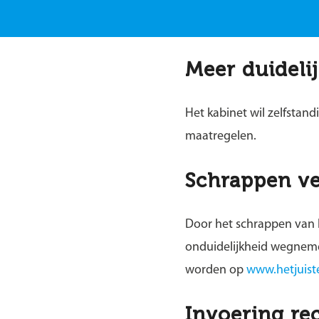
Meer duidelij
Het kabinet wil zelfstan
maatregelen.
Schrappen ve
Door het schrappen van h
onduidelijkheid wegnemen
worden op
www.hetjuist
Invoering r