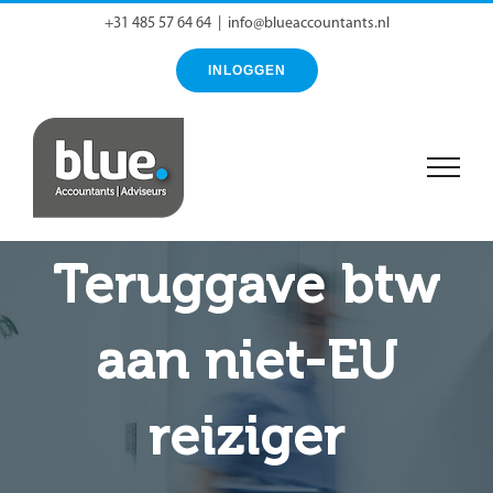
Ga
+31 485 57 64 64
|
info@blueaccountants.nl
naar
INLOGGEN
inhoud
Teruggave btw
aan niet-EU
reiziger