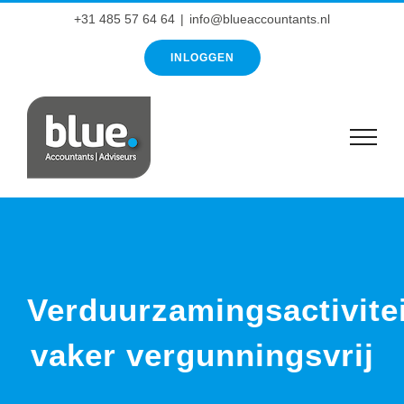
Ga
+31 485 57 64 64
|
info@blueaccountants.nl
naar
INLOGGEN
inhoud
Verduurzamingsactivite
vaker vergunningsvrij